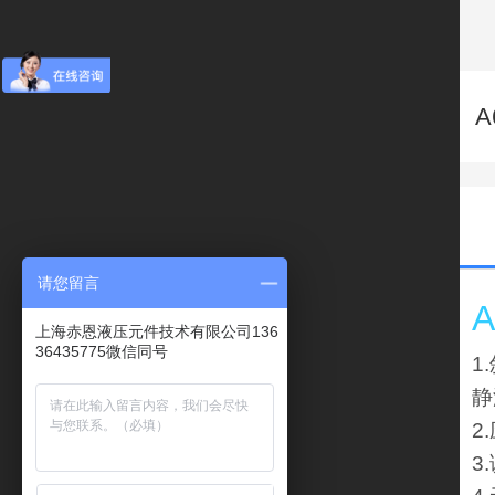
A
请您留言
上海赤恩液压元件技术有限公司136
36435775微信同号
1
静
2
3