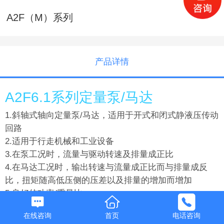
A2F（M）系列
产品详情
A2F6.1系列定量泵/马达
1.斜轴式轴向定量泵/马达，适用于开式和闭式静液压传动
回路
2.适用于行走机械和工业设备
3.在泵工况时，流量与驱动转速及排量成正比
4.在马达工况时，输出转速与流量成正比而与排量成反
比，扭矩随高低压侧的压差以及排量的增加而增加
5.良好的功率/重量比
6.结构紧凑
在线咨询
首页
电话咨询
7.带柱塞环的一体柱塞设计