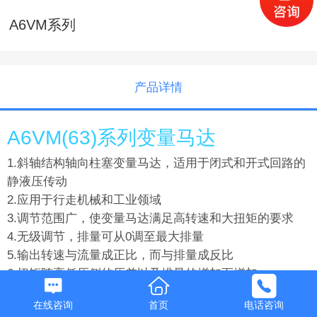
A6VM系列
产品详情
A6VM(63)系列变量马达
1.斜轴结构轴向柱塞变量马达，适用于闭式和开式回路的
静液压传动
2.应用于行走机械和工业领域
3.调节范围广，使变量马达满足高转速和大扭矩的要求
4.无级调节，排量可从0调至最大排量
5.输出转速与流量成正比，而与排量成反比
6.扭矩随高低压侧的压差以及排量的增加而增加
7.多种控制和变量装置，适应不同工况要求
在线咨询
首页
电话咨询
8.高功率密度，惯性矩小